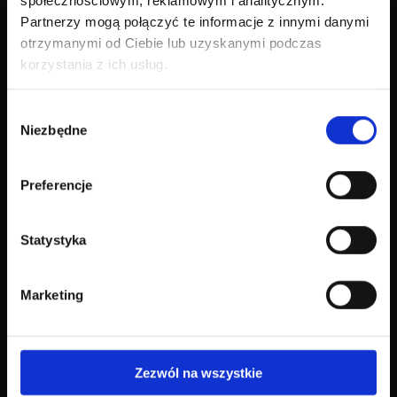
społecznościowym, reklamowym i analitycznym.
dyspozycji!
Partnerzy mogą połączyć te informacje z innymi danymi
otrzymanymi od Ciebie lub uzyskanymi podczas
Przestrzeń marzeń
korzystania z ich usług.
zaaranżowana przez
profesjonalistów
Wybór
Niezbędne
zgody
Jako profesjonaliści wiemy, jak istotne jest
dopasowanie każdego szczegółu do
osobistych preferencji klienta. Świadczymy
Preferencje
nasze usługi w Lubinie oraz pobliżu, a nasza
pasja do tworzenia spójnych przestrzeni
pozwala nam realizować najbardziej
Statystyka
wymagające wizje z dbałością o
najdrobniejsze szczegóły. Każdy projekt
Marketing
wykonujemy indywidualnie, dzięki czemu
przestrzenie nie tylko wyglądają pięknie, ale
też doskonale współgrają z życiowym stylem
oraz potrzebami naszych klientów.
Zezwól na wszystkie
Zapraszamy do współpracy z nami – razem
stworzymy wnętrza, w których będą się