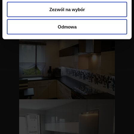
Państwo czuć komfortowo i swobodnie,
Zezwól na wybór
odzwierciedlając Wasz unikatowy zamysł.
Odmowa