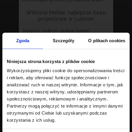
Wiktoria Meble: najlepsze biuro
projektowe w Lubinie!
Jesteśmy godnym zaufania biurem
projektowym w Lubinie i w pełni
Zgoda
Szczegóły
O plikach cookies
urzeczywistnimy Państwa wizję. Bezpośrednia
współpraca z naszymi projektantami umożliwi
Wam aktywny udział oraz kontrolę procesu
Niniejsza strona korzysta z plików cookie
tworzenia. Szukając wyjątkowych mebli na
wymiar, warto wybrać właśnie nas. Serdecznie
Wykorzystujemy pliki cookie do spersonalizowania treści
zapraszamy do kontaktu telefonicznego lub
i reklam, aby oferować funkcje społecznościowe i
mailowego, a także do odwiedzenia naszego
analizować ruch w naszej witrynie. Informacje o tym, jak
salonu.
korzystasz z naszej witryny, udostępniamy partnerom
społecznościowym, reklamowym i analitycznym.
Partnerzy mogą połączyć te informacje z innymi danymi
otrzymanymi od Ciebie lub uzyskanymi podczas
korzystania z ich usług.