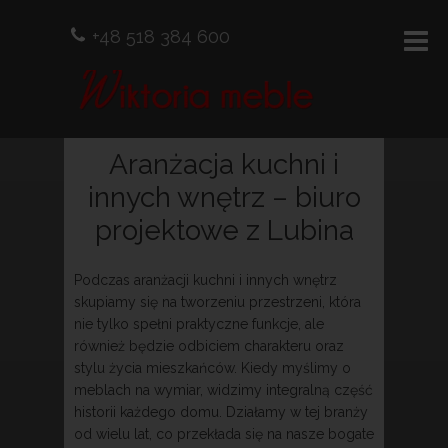
+48 518 384 600
Aranżacja kuchni i
innych wnętrz – biuro
projektowe z Lubina
Podczas aranżacji kuchni i innych wnętrz
skupiamy się na tworzeniu przestrzeni, która
nie tylko spełni praktyczne funkcje, ale
również będzie odbiciem charakteru oraz
stylu życia mieszkańców. Kiedy myślimy o
meblach na wymiar, widzimy integralną część
historii każdego domu. Działamy w tej branży
od wielu lat, co przekłada się na nasze bogate